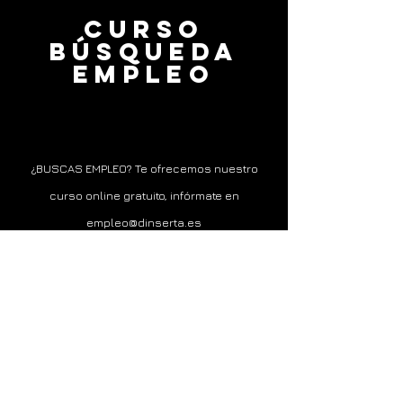
CURSO
BÚSQUEDA
EMPLEO
¿BUSCAS EMPLEO? Te ofrecemos nuestro
curso online gratuito, infórmate en
empleo@dinserta.es
BUSCAS EMPOLEIO